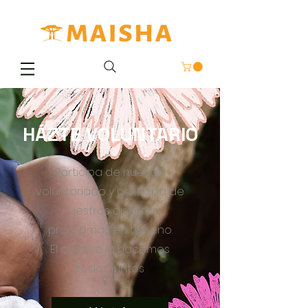
HÁZTE VOLUNTARIO
Participa de nuestro
voluntariado y participa de
nuestros distintos
programas en terreno.
El cambio lo hacemos
todos juntos