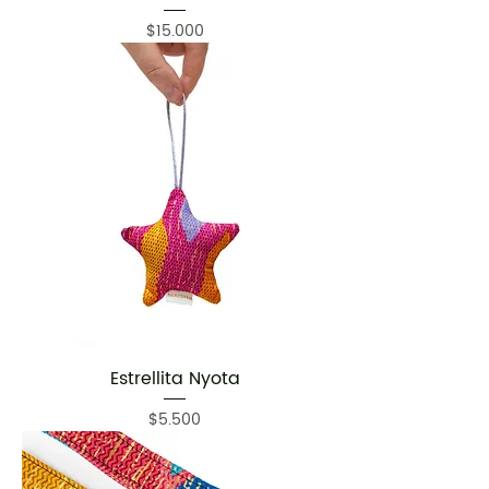
Precio
$15.000
Estrellita Nyota
Precio
$5.500