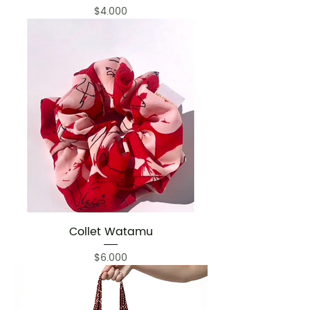
Precio
$4.000
Collet Watamu
Precio
$6.000