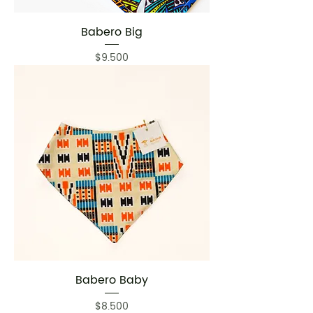
Babero Big
Precio
$9.500
Babero Baby
Precio
$8.500