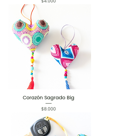
Precio
$4.000
Corazón Sagrado Big
Precio
$8.000