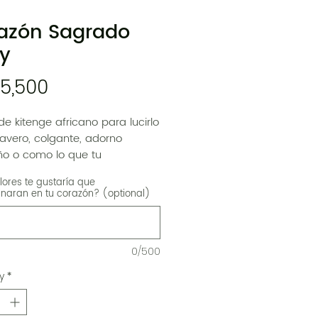
azón Sagrado
y
Price
 5,500
e kitenge africano para lucirlo
avero, colgante, adorno
ño o como lo que tu
ación sueñe.
ores te gustaría que
naran en tu corazón? (optional)
s surtidos, según estampados.
0/500
y
*