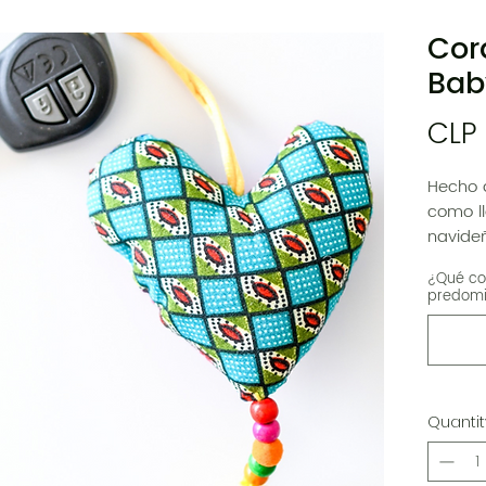
Cor
Bab
CLP
Hecho d
como ll
navide
imagin
¿Qué col
predomi
Diseño
Quantit