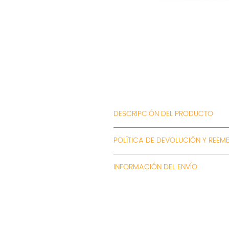
DESCRIPCIÓN DEL PRODUCTO
Medidas aproximadas: 6x8 cm.
POLÍTICA DE DEVOLUCIÓN Y REEM
Aceptamos cambios y devolucione
INFORMACIÓN DEL ENVÍO
¡Hacemos envíos a todo Chile!
Despacho Express en Santiago 
Despacho tradicional en 1 a 3 
Envío GRATIS a todo Chile en
Maisha Foundation
Punto de retiro en Santiago: 